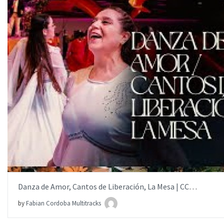
AÑADIR AL PEDIDO
ITEM PRICE:
$15.00
Danza de Amor, Cantos de Liberación, La Mesa | CCINT | Multitrack
by
Fabian Cordoba Multitracks