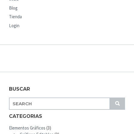
Blog
Tienda
Login
BUSCAR
S
S
E
U
A
CATEGORIAS
B
R
M
Elementos Gráficos
(3)
C
I