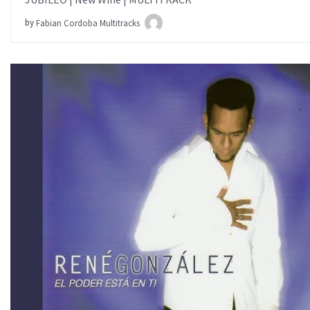
by
Fabian Cordoba Multitracks
AÑADIR AL PEDIDO
ITEM PRICE:
$15.00