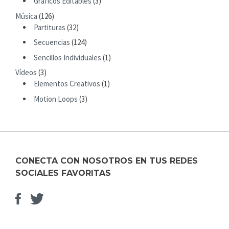
Gráficos Editables
(3)
H
T
Música
(126)
F
Partituras
(32)
O
R
Secuencias
(124)
:
Sencillos Individuales
(1)
Vídeos
(3)
Elementos Creativos
(1)
Motion Loops
(3)
CONECTA CON NOSOTROS EN TUS REDES
SOCIALES FAVORITAS
Facebook
Elemento
del