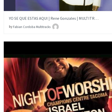
YO SE QUE ESTAS AQUI | Rene Gonzales | MULTITRACK
by
Fabian Cordoba Multitracks
AÑADIR AL PEDIDO
ITEM PRICE:
$15.00