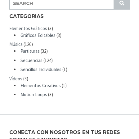
S
S
E
U
A
CATEGORIAS
B
R
M
Elementos Gráficos
(3)
C
I
Gráficos Editables
(3)
H
T
Música
(126)
F
Partituras
(32)
O
R
Secuencias
(124)
:
Sencillos Individuales
(1)
Vídeos
(3)
Elementos Creativos
(1)
Motion Loops
(3)
CONECTA CON NOSOTROS EN TUS REDES