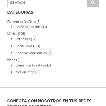
S
S
E
U
A
CATEGORIAS
B
R
M
Elementos Gráficos
(3)
C
I
Gráficos Editables
(3)
H
T
Música
(126)
F
Partituras
(32)
O
R
Secuencias
(124)
:
Sencillos Individuales
(1)
Vídeos
(3)
Elementos Creativos
(1)
Motion Loops
(3)
CONECTA CON NOSOTROS EN TUS REDES