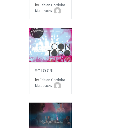
by
Fabian Cordoba
ITEM PRICE:
$15.00
Multitracks
AÑADIR AL PEDIDO
SOLO CRISTO | Multitrack | HILLSONG
by
Fabian Cordoba
ITEM PRICE:
$15.00
Multitracks
AÑADIR AL PEDIDO