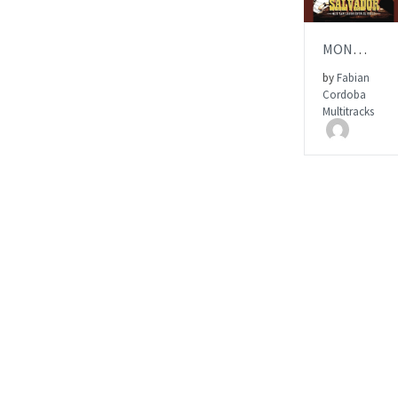
AÑADIR AL
MONTAÑA | Multitrack |SALVADOR
by
Fabian
Cordoba
ITEM PRICE:
Multitracks
$15.00