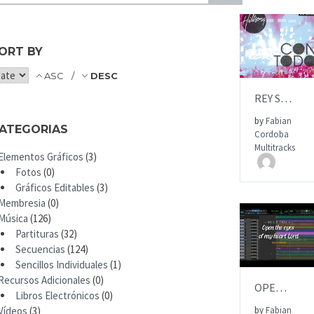
U
B
M
ORT BY
I
AÑADIR AL
T
ASC
DESC
REY SALVADOR | Hillsong | MULTITRACK
by
Fabian
ATEGORIAS
Cordoba
ITEM PRICE:
Multitracks
Elementos Gráficos
(3)
$15.00
Fotos
(0)
Gráficos Editables
(3)
Membresia
(0)
Música
(126)
Partituras
(32)
Secuencias
(124)
AÑADIR AL
Sencillos Individuales
(1)
Recursos Adicionales
(0)
OPEN THE EYES | Multitrack | SALVADOR
Libros Electrónicos
(0)
Vídeos
(3)
by
Fabian