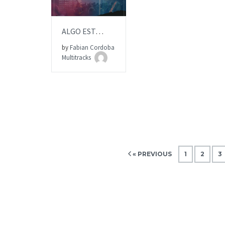
ALGO ESTÁ PASANDO | Multitrack | OASIS MINISTRY
by
Fabian Cordoba
ITEM PRICE:
$15.00
Multitracks
« PREVIOUS
1
2
3