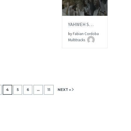
AÑADIR AL PEDIDO
YAHWEH SE MANIFESTARÁ | Multitrack | OASIS MINISTRY
by
Fabian Cordoba
ITEM PRICE:
$15.00
Multitracks
4
5
6
…
11
NEXT »