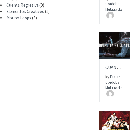
Cordoba
Cuenta Regresiva
(0)
ITEM PRICE:
Multitracks
Elementos Creativos
(1)
$15.00
Motion Loops
(3)
AÑADIR AL
CUANTO MÁS TE BUSCO | Multitrack | CENTRO VIDA
by
Fabian
Cordoba
ITEM PRICE:
Multitracks
$15.00