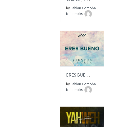
by
Fabian Cordoba
ITEM PRICE:
$15.00
Multitracks
AÑADIR AL PEDIDO
ERES BUENO | Multitrack | NEW WINE
by
Fabian Cordoba
ITEM PRICE:
$15.00
Multitracks