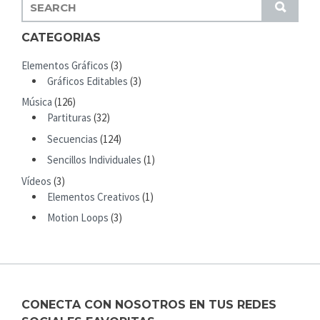
S
S
E
U
A
CATEGORIAS
B
R
M
Elementos Gráficos
(3)
C
I
Gráficos Editables
(3)
H
T
Música
(126)
F
Partituras
(32)
O
R
Secuencias
(124)
:
Sencillos Individuales
(1)
Vídeos
(3)
Elementos Creativos
(1)
Motion Loops
(3)
CONECTA CON NOSOTROS EN TUS REDES