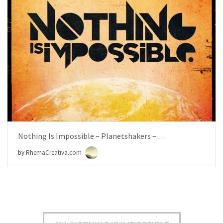
AÑADIR AL PEDIDO
ITEM PRICE:
$6.99
Nothing Is Impossible – Planetshakers – [iglesia.local]
by
RhemaCreativa.com