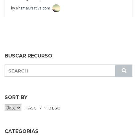
by
RhemaCreativa.com
BUSCAR RECURSO
S
S
E
U
A
B
R
M
C
SORT BY
I
H
T
ASC
DESC
F
O
R
CATEGORIAS
: