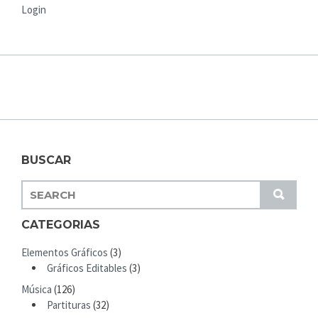
Login
BUSCAR
S
S
E
U
A
CATEGORIAS
B
R
M
Elementos Gráficos
(3)
C
I
Gráficos Editables
(3)
H
T
Música
(126)
F
Partituras
(32)
O