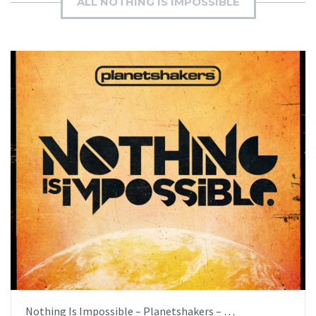
ALL NOTHING IS IMPOSSIBLE
AÑADIR AL PEDIDO
ITEM PRICE:
$6.99
Nothing Is Impossible – Planetshakers – [iglesia.local]