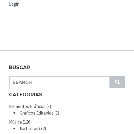
Login
BUSCAR
S
S
E
U
A
CATEGORIAS
B
R
M
Elementos Gráficos
(3)
C
I
Gráficos Editables
(3)
H
T
Música
(126)
F
Partituras
(32)
O