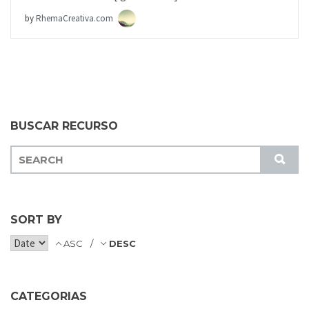
by
RhemaCreativa.com
BUSCAR RECURSO
S
S
E
U
A
B
R
M
C
SORT BY
I
H
T
ASC
DESC
F
O
R
CATEGORIAS
: