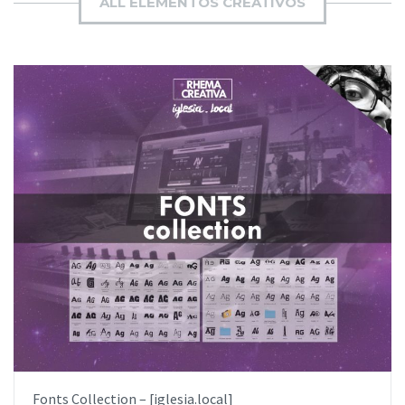
ALL ELEMENTOS CREATIVOS
AÑADIR AL PEDIDO
ITEM PRICE:
$0.00
Fonts Collection – [iglesia.local]