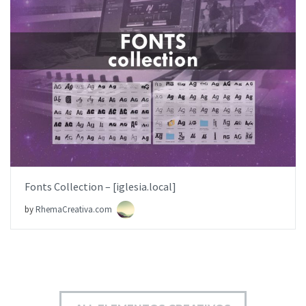
AÑADIR AL PEDIDO
ITEM PRICE:
$0.00
Fonts Collection – [iglesia.local]
by
RhemaCreativa.com