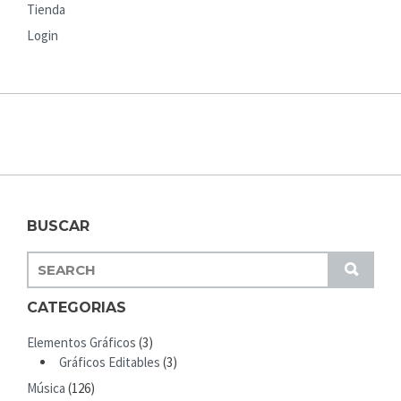
Tienda
Login
BUSCAR
S
S
E
U
A
CATEGORIAS
B
R
M
Elementos Gráficos
(3)
C
I
Gráficos Editables
(3)
H
T
Música
(126)
F