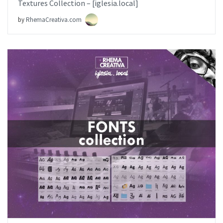
Textures Collection – [iglesia.local]
by
RhemaCreativa.com
AÑADIR AL PEDIDO
ITEM PRICE:
$0.00