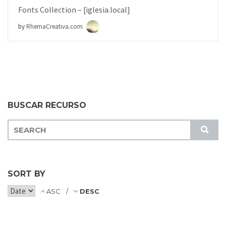
Fonts Collection – [iglesia.local]
by
RhemaCreativa.com
BUSCAR RECURSO
S
S
E
U
A
B
R
M
C
SORT BY
I
H
T
ASC
DESC
F
O
R