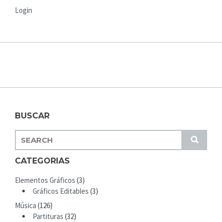
Login
BUSCAR
S
S
E
U
A
CATEGORIAS
B
R
M
Elementos Gráficos
(3)
C
I
Gráficos Editables
(3)
H
T
Música
(126)
F
Partituras
(32)
O