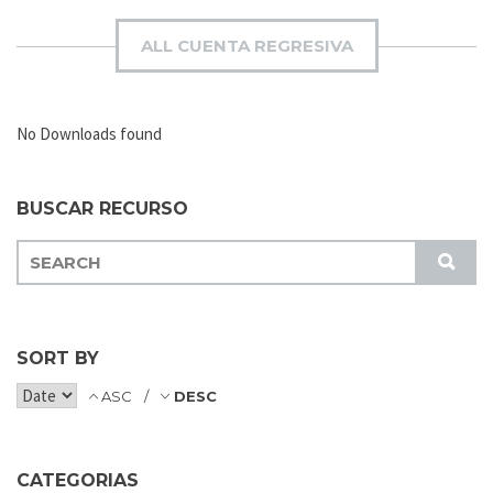
ALL CUENTA REGRESIVA
No Downloads found
BUSCAR RECURSO
S
S
E
U
A
B
R
M
C
SORT BY
I
H
T
ASC
DESC
F
O
R
CATEGORIAS
: