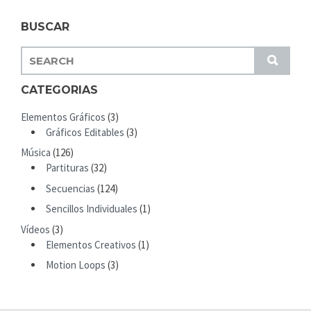
BUSCAR
S
S
E
U
A
CATEGORIAS
B
R
M
Elementos Gráficos
(3)
C
I
Gráficos Editables
(3)
H
T
Música
(126)
F
Partituras
(32)
O
R
Secuencias
(124)
:
Sencillos Individuales
(1)
Vídeos
(3)
Elementos Creativos
(1)
Motion Loops
(3)