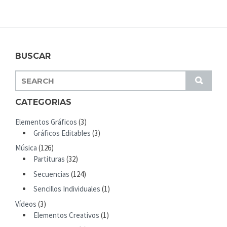
BUSCAR
S
S
E
U
A
CATEGORIAS
B
R
M
Elementos Gráficos
(3)
C
I
Gráficos Editables
(3)
H
T
Música
(126)
F
Partituras
(32)
O
R
Secuencias
(124)
:
Sencillos Individuales
(1)
Vídeos
(3)
Elementos Creativos
(1)