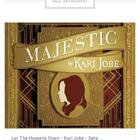
ALL WORSHIP
AÑADIR AL PEDIDO
ITEM PRICE:
$6.99
Let The Heavens Open – Kari Jobe – [iglesia.local]