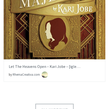
AÑADIR AL PEDIDO
ITEM PRICE:
$6.99
Let The Heavens Open – Kari Jobe – [iglesia.local]
by
RhemaCreativa.com