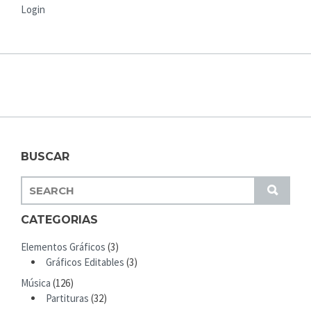
Login
BUSCAR
S
S
E
U
A
CATEGORIAS
B
R
M
Elementos Gráficos
(3)
C
I
Gráficos Editables
(3)
H
T
Música
(126)
F
Partituras
(32)
O