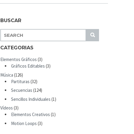
BUSCAR
S
S
E
U
A
CATEGORIAS
B
R
M
Elementos Gráficos
(3)
C
I
Gráficos Editables
(3)
H
T
Música
(126)
F
Partituras
(32)
O
R
Secuencias
(124)
:
Sencillos Individuales
(1)
Vídeos
(3)
Elementos Creativos
(1)
Motion Loops
(3)