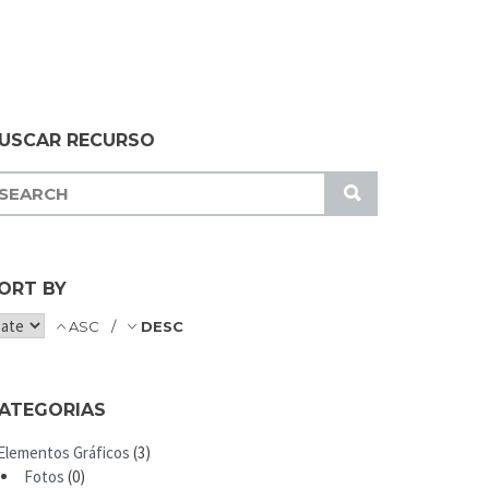
USCAR RECURSO
S
U
B
M
ORT BY
I
T
ASC
DESC
ATEGORIAS
Elementos Gráficos
(3)
Fotos
(0)