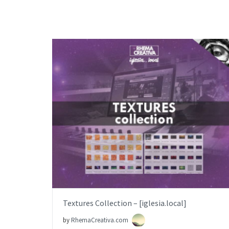
AÑADIR AL PEDIDO
ITEM PRICE:
$0.00
Textures Collection – [iglesia.local]
by
RhemaCreativa.com