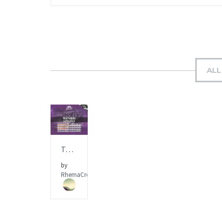
ALL
AÑADIR AL PEDIDO
Textures Collection – [iglesia.local]
by
RhemaCreativa.com
ITEM
PRICE:
$0.00