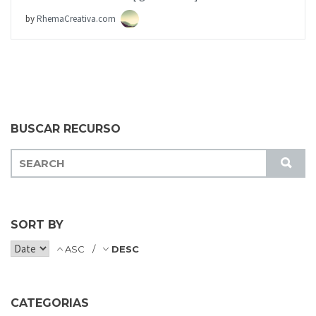
by
RhemaCreativa.com
BUSCAR RECURSO
S
S
E
U
A
B
R
M
C
SORT BY
I
H
T
ASC
DESC
F
O
R
CATEGORIAS
: