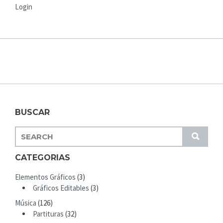
Login
BUSCAR
S
S
E
U
A
CATEGORIAS
B
R
M
Elementos Gráficos
(3)
C
I
Gráficos Editables
(3)
H
T
Música
(126)
F
Partituras
(32)
O