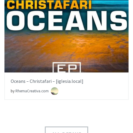
AÑADIR AL PEDIDO
ITEM PRICE:
$6.99
Oceans – Christafari – [iglesia.local]
by
RhemaCreativa.com