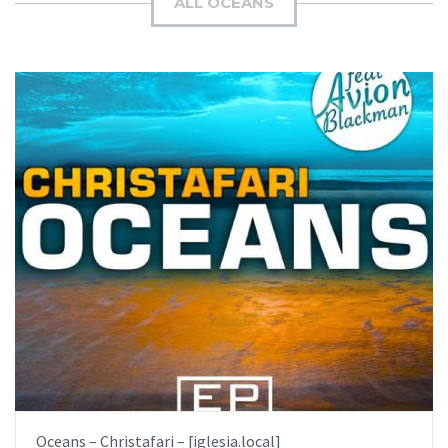
ALL OCEANS
AÑADIR AL PEDIDO
ITEM PRICE:
$6.99
Oceans – Christafari – [iglesia.local]