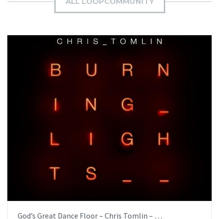
ALL LOOPCOMMUNITY
AÑADIR AL PEDIDO
ITEM PRICE:
$6.99
God’s Great Dance Floor – Chris Tomlin – [iglesia.local]