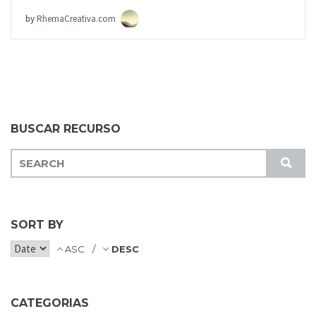
by
RhemaCreativa.com
BUSCAR RECURSO
S
S
E
U
A
B
R
M
C
SORT BY
I
H
T
ASC
DESC
F
O
R
CATEGORIAS
: