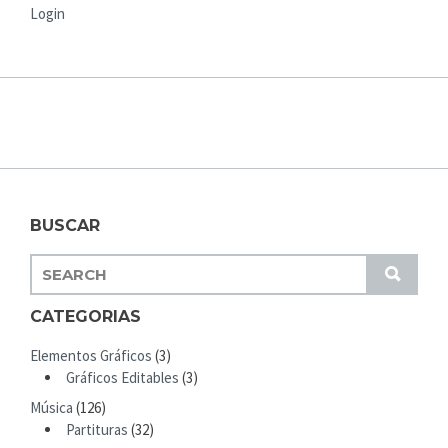
Login
BUSCAR
S
S
E
U
A
CATEGORIAS
B
R
M
Elementos Gráficos
(3)
C
I
Gráficos Editables
(3)
H
T
Música
(126)
F
Partituras
(32)
O