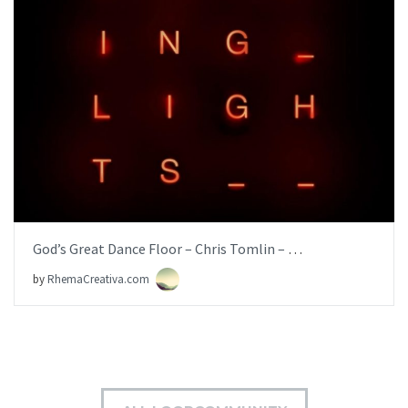
AÑADIR AL PEDIDO
ITEM PRICE:
$6.99
God’s Great Dance Floor – Chris Tomlin – [iglesia.local]
by
RhemaCreativa.com