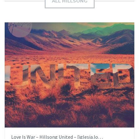
ALL HILLSONG
BUY NOW
ITEM PRICE:
$6.99
Love Is War – Hillsong United – [iglesia.local]