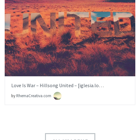
BUY NOW
ITEM PRICE:
$6.99
Love Is War – Hillsong United – [iglesia.local]
by
RhemaCreativa.com