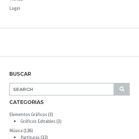
Login
BUSCAR
S
S
E
U
A
CATEGORIAS
B
R
M
Elementos Gráficos
(3)
C
I
Gráficos Editables
(3)
H
T
Música
(126)
F
Partituras
(32)
O