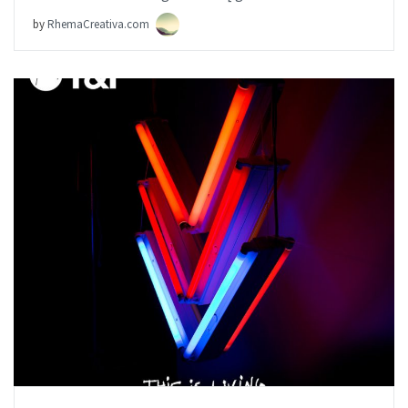
by
RhemaCreativa.com
AÑADIR AL PEDIDO
ITEM PRICE:
$19.99