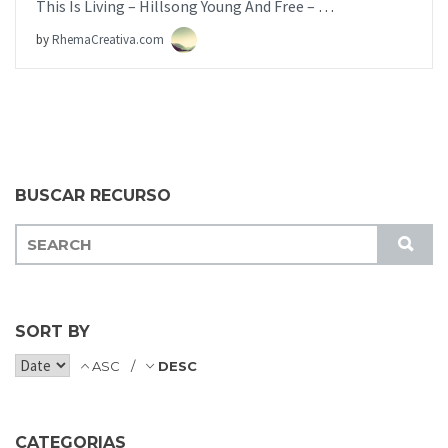
This Is Living – Hillsong Young And Free – [iglesia.local]
by
RhemaCreativa.com
BUSCAR RECURSO
S
S
E
U
A
B
R
M
C
SORT BY
I
H
T
ASC
DESC
F
O
R
CATEGORIAS