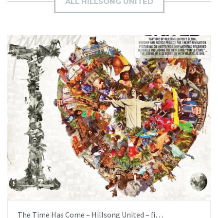
ALL HILLSONG UNITED
AÑADIR AL PEDIDO
ITEM PRICE:
$6.99
The Time Has Come – Hillsong United – [iglesia.local]