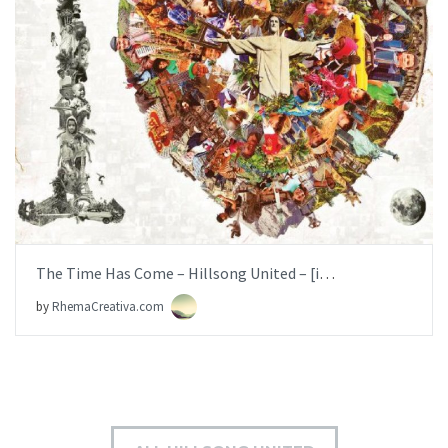
AÑADIR AL PEDIDO
ITEM PRICE:
$6.99
The Time Has Come – Hillsong United – [iglesia.local]
by
RhemaCreativa.com