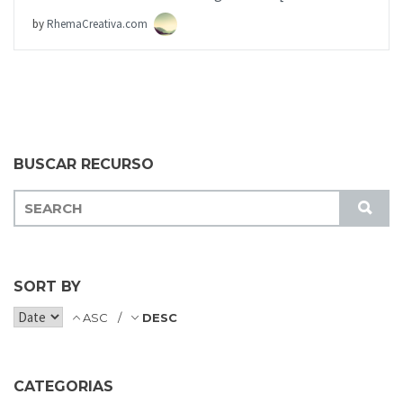
by
RhemaCreativa.com
BUSCAR RECURSO
S
S
E
U
A
B
R
M
C
SORT BY
I
H
T
ASC
DESC
F
O
R
CATEGORIAS
: