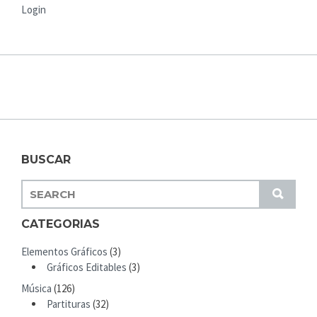
Login
BUSCAR
S
S
E
U
A
CATEGORIAS
B
R
M
Elementos Gráficos
(3)
C
I
Gráficos Editables
(3)
H
T
Música
(126)
F
Partituras
(32)
O