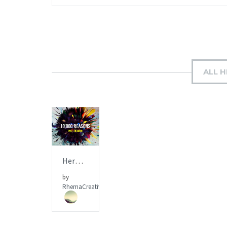
ALL 
BUY NOW
Here For You – Matt Redman – [iglesia.local]
by
RhemaCreativa.com
ITEM PRICE:
$6.99