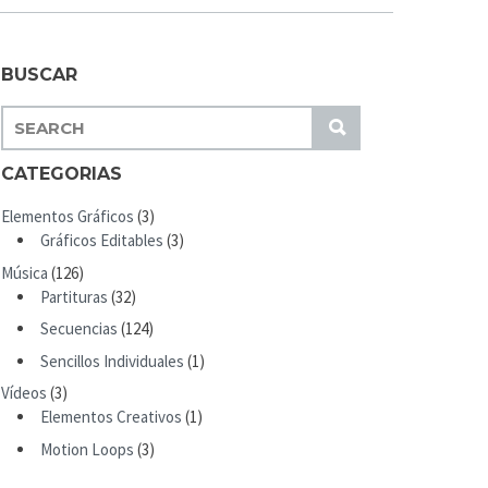
BUSCAR
S
S
E
U
A
CATEGORIAS
B
R
M
Elementos Gráficos
(3)
C
I
Gráficos Editables
(3)
H
T
Música
(126)
F
Partituras
(32)
O
R
Secuencias
(124)
:
Sencillos Individuales
(1)
Vídeos
(3)
Elementos Creativos
(1)
Motion Loops
(3)