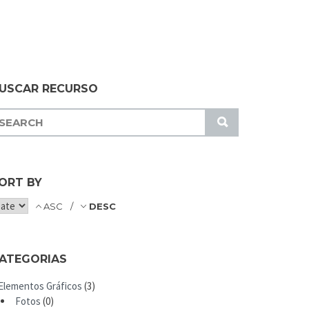
USCAR RECURSO
S
U
B
M
ORT BY
I
T
ASC
DESC
ATEGORIAS
Elementos Gráficos
(3)
Fotos
(0)