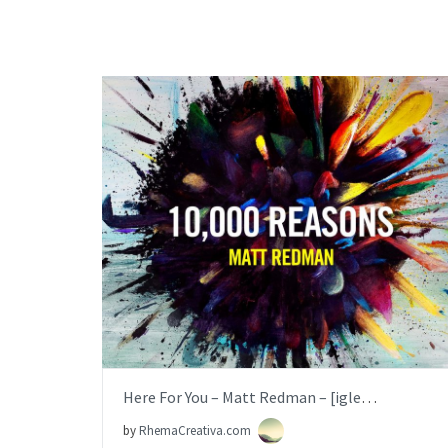
BUY NOW
ITEM PRICE:
$6.99
Here For You – Matt Redman – [iglesia.local]
by
RhemaCreativa.com