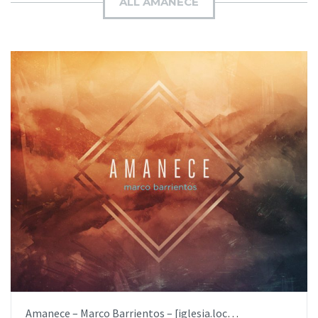
ALL AMANECE
AÑADIR AL PEDIDO
ITEM PRICE:
$19.99
Amanece – Marco Barrientos – [iglesia.local]