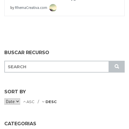
by
RhemaCreativa.com
BUSCAR RECURSO
S
S
E
U
A
B
R
M
C
SORT BY
I
H
T
ASC
DESC
F
O
R
CATEGORIAS
: