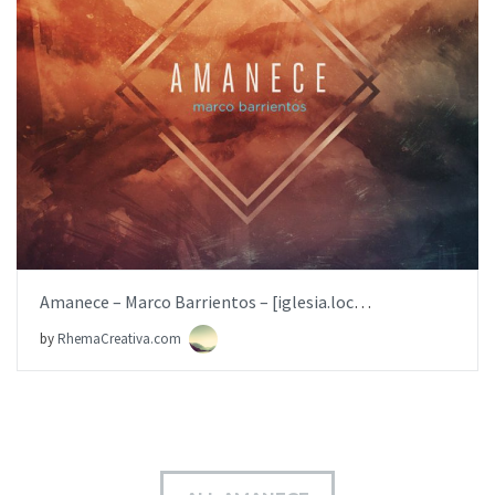
AÑADIR AL PEDIDO
ITEM PRICE:
$19.99
Amanece – Marco Barrientos – [iglesia.local]
by
RhemaCreativa.com