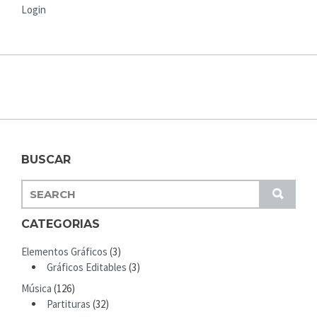
Login
BUSCAR
S
S
E
U
A
CATEGORIAS
B
R
M
Elementos Gráficos
(3)
C
I
Gráficos Editables
(3)
H
T
Música
(126)
F
Partituras
(32)
O