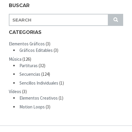
BUSCAR
S
S
E
U
A
CATEGORIAS
B
R
M
Elementos Gráficos
(3)
C
I
Gráficos Editables
(3)
H
T
Música
(126)
F
Partituras
(32)
O
R
Secuencias
(124)
:
Sencillos Individuales
(1)
Vídeos
(3)
Elementos Creativos
(1)
Motion Loops
(3)