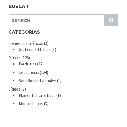
BUSCAR
S
S
E
U
A
CATEGORIAS
B
R
M
Elementos Gráficos
(3)
C
I
Gráficos Editables
(3)
H
T
Música
(126)
F
Partituras
(32)
O
R
Secuencias
(124)
:
Sencillos Individuales
(1)
Vídeos
(3)
Elementos Creativos
(1)
Motion Loops
(3)