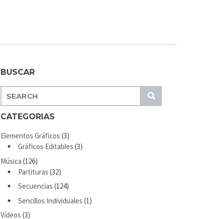
BUSCAR
S
S
E
U
A
CATEGORIAS
B
R
M
Elementos Gráficos
(3)
C
I
Gráficos Editables
(3)
H
T
Música
(126)
F
Partituras
(32)
O
R
Secuencias
(124)
:
Sencillos Individuales
(1)
Vídeos
(3)