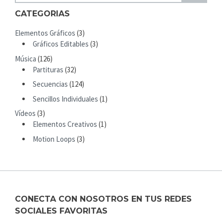
U
A
CATEGORIAS
B
R
M
Elementos Gráficos
(3)
C
I
Gráficos Editables
(3)
H
T
Música
(126)
F
Partituras
(32)
O
R
Secuencias
(124)
:
Sencillos Individuales
(1)
Vídeos
(3)
Elementos Creativos
(1)
Motion Loops
(3)
CONECTA CON NOSOTROS EN TUS REDES
SOCIALES FAVORITAS