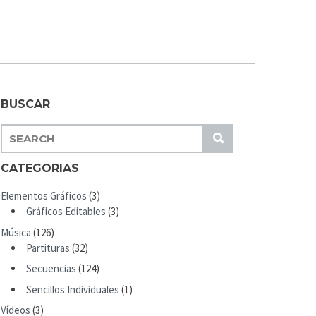
BUSCAR
S
S
E
U
A
CATEGORIAS
B
R
M
Elementos Gráficos
(3)
C
I
Gráficos Editables
(3)
H
T
Música
(126)
F
Partituras
(32)
O
R
Secuencias
(124)
:
Sencillos Individuales
(1)
Vídeos
(3)