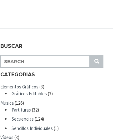
BUSCAR
S
S
E
U
A
CATEGORIAS
B
R
M
Elementos Gráficos
(3)
C
I
Gráficos Editables
(3)
H
T
Música
(126)
F
Partituras
(32)
O
R
Secuencias
(124)
:
Sencillos Individuales
(1)
Vídeos
(3)