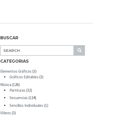
BUSCAR
S
S
E
U
A
CATEGORIAS
B
R
M
Elementos Gráficos
(3)
C
I
Gráficos Editables
(3)
H
T
Música
(126)
F
Partituras
(32)
O
R
Secuencias
(124)
:
Sencillos Individuales
(1)
Vídeos
(3)