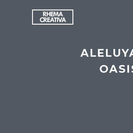
ALELUYA
OASI