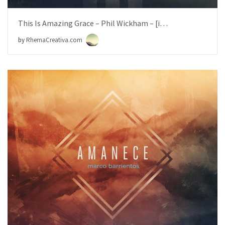
This Is Amazing Grace – Phil Wickham – [iglesia.local]
by
RhemaCreativa.com
AÑADIR AL PEDIDO
ITEM PRICE:
$19.99