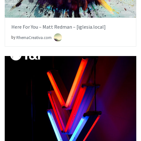
Here For You – Matt Redman – [iglesia.local]
by
RhemaCreativa.com
AÑADIR AL PEDIDO
ITEM PRICE:
$19.99