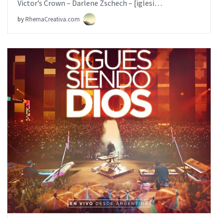
Victor’s Crown – Darlene Zschech – [iglesia.local]
by
RhemaCreativa.com
AÑADIR AL PEDIDO
ITEM PRICE:
$19.99