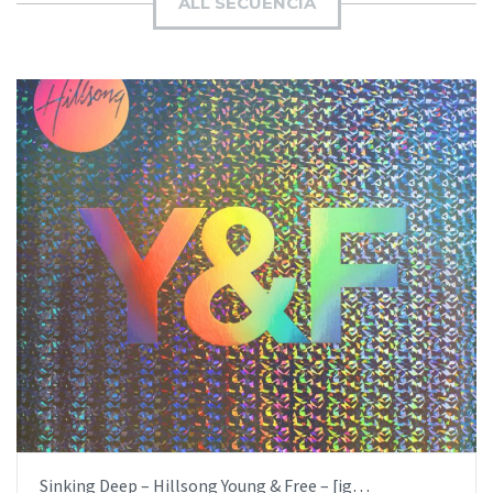
ALL SECUENCIA
BUY NOW
ITEM PRICE:
$19.99
¡Resplandeció! | En Espíritu y En Verdad | iglesia.local
AÑADIR AL PEDIDO
by
RhemaCreativa.com
ITEM PRICE:
$6.99
Sinking Deep – Hillsong Young & Free – [iglesia.local]