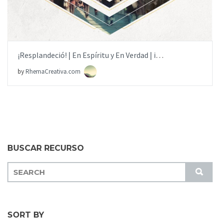
¡Resplandeció! | En Espíritu y En Verdad | iglesia.local
by
RhemaCreativa.com
BUSCAR RECURSO
S
S
E
U
A
B
R
M
C
SORT BY