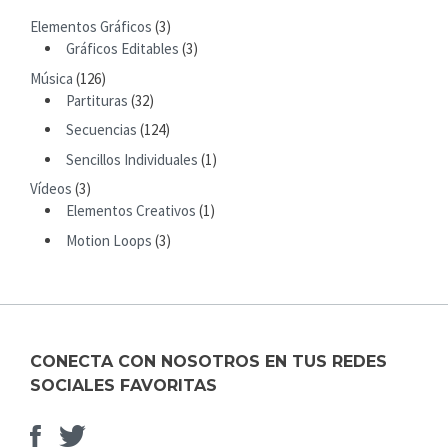
R
M
Elementos Gráficos
(3)
C
I
Gráficos Editables
(3)
H
T
Música
(126)
F
Partituras
(32)
O
R
Secuencias
(124)
:
Sencillos Individuales
(1)
Vídeos
(3)
Elementos Creativos
(1)
Motion Loops
(3)
CONECTA CON NOSOTROS EN TUS REDES
SOCIALES FAVORITAS
Facebook
Elemento