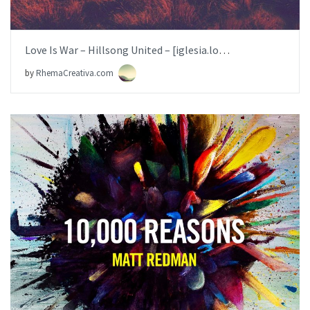
Love Is War – Hillsong United – [iglesia.local]
by
RhemaCreativa.com
BUY NOW
ITEM PRICE:
$6.99