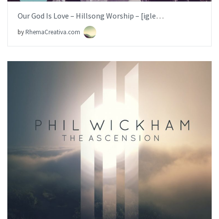
Our God Is Love – Hillsong Worship – [iglesia.local]
by
RhemaCreativa.com
AÑADIR AL PEDIDO
ITEM PRICE:
$6.99