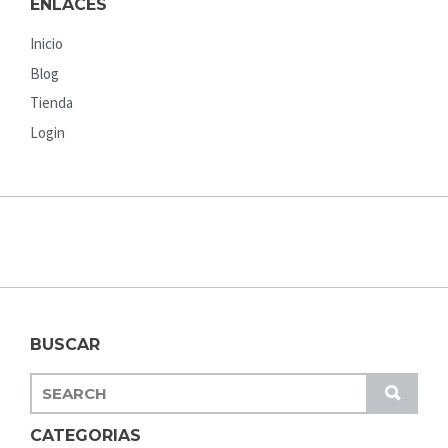
ENLACES
Inicio
Blog
Tienda
Login
BUSCAR
S
S
E
U
A
CATEGORIAS
B