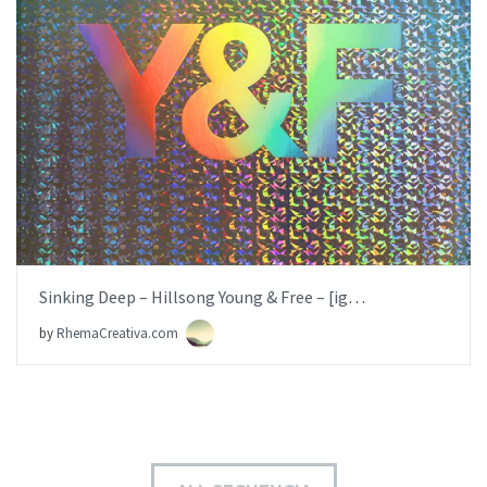
AÑADIR AL PEDIDO
ITEM PRICE:
$6.99
Sinking Deep – Hillsong Young & Free – [iglesia.local]
by
RhemaCreativa.com