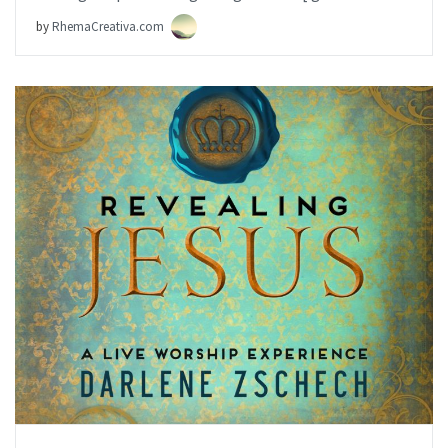
by
RhemaCreativa.com
AÑADIR AL PEDIDO
ITEM PRICE:
$6.99
Sinking Deep – Hillsong Young & Free – [iglesia.local]
by
RhemaCreativa.com
AÑADIR AL PEDIDO
ITEM PRICE:
$19.99