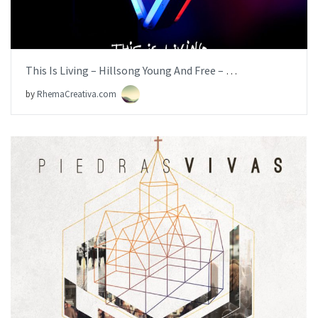
This Is Living – Hillsong Young And Free – [iglesia.local]
by
RhemaCreativa.com
BUY NOW
ITEM PRICE:
$19.99