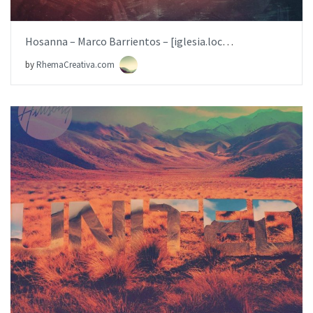
Hosanna – Marco Barrientos – [iglesia.local]
by
RhemaCreativa.com
BUY NOW
ITEM PRICE:
$6.99