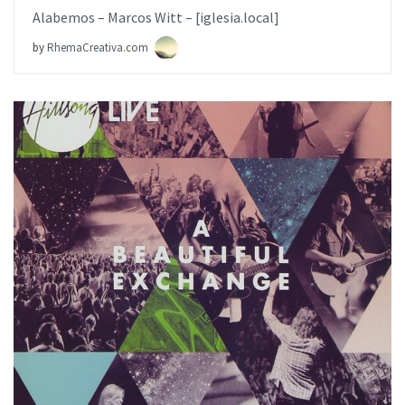
Alabemos – Marcos Witt – [iglesia.local]
by
RhemaCreativa.com
AÑADIR AL PEDIDO
ITEM PRICE:
$6.99