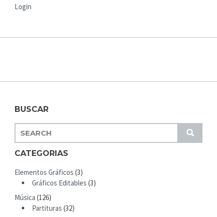
Login
BUSCAR
S
S
E
U
A
CATEGORIAS
B
R
M
Elementos Gráficos
(3)
C
I
Gráficos Editables
(3)
H
T
Música
(126)
F
Partituras
(32)
O