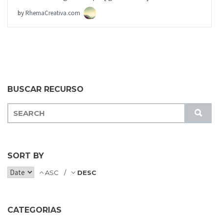
by
RhemaCreativa.com
BUSCAR RECURSO
S
S
E
U
A
B
R
M
C
SORT BY
I
H
T
ASC
DESC
F
O
R
CATEGORIAS
: