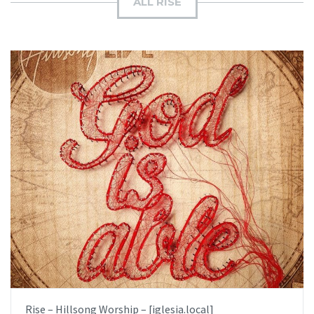
ALL RISE
AÑADIR AL PEDIDO
ITEM PRICE:
$6.99
Rise – Hillsong Worship – [iglesia.local]