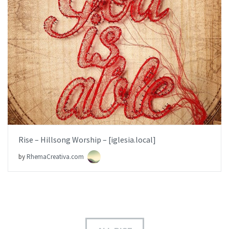
AÑADIR AL PEDIDO
ITEM PRICE:
$6.99
Rise – Hillsong Worship – [iglesia.local]
by
RhemaCreativa.com