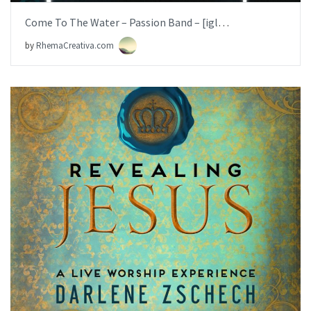
Come To The Water – Passion Band – [iglesia.local]
by
RhemaCreativa.com
AÑADIR AL PEDIDO
ITEM PRICE:
$19.99