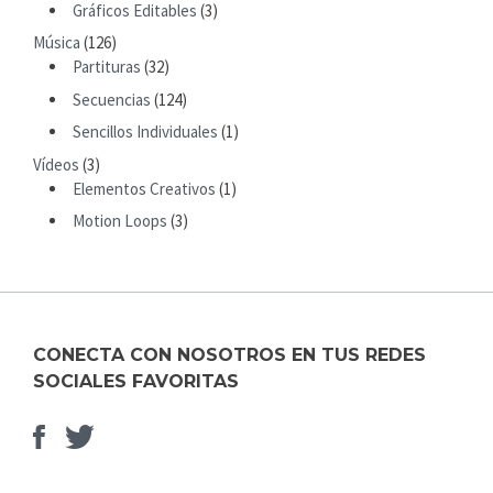
I
Gráficos Editables
(3)
H
T
Música
(126)
F
Partituras
(32)
O
R
Secuencias
(124)
:
Sencillos Individuales
(1)
Vídeos
(3)
Elementos Creativos
(1)
Motion Loops
(3)
CONECTA CON NOSOTROS EN TUS REDES
SOCIALES FAVORITAS
Facebook
Elemento
del