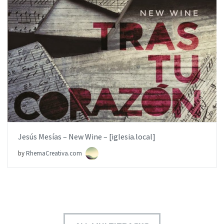
AÑADIR AL PEDIDO
ITEM PRICE:
$9.99
Jesús Mesías – New Wine – [iglesia.local]
by
RhemaCreativa.com