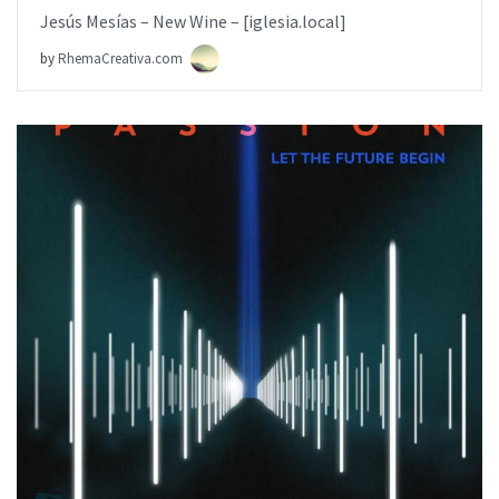
Jesús Mesías – New Wine – [iglesia.local]
by
RhemaCreativa.com
AÑADIR AL PEDIDO
ITEM PRICE:
$6.99