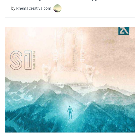
by
RhemaCreativa.com
AÑADIR AL PEDIDO
ITEM PRICE:
$9.99
Jesús Mesías – New Wine – [iglesia.local]
by
RhemaCreativa.com
AÑADIR AL PEDIDO
ITEM PRICE:
$19.99