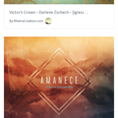
Victor’s Crown – Darlene Zschech – [iglesia.local]
by
RhemaCreativa.com
AÑADIR AL PEDIDO
ITEM PRICE:
$19.99