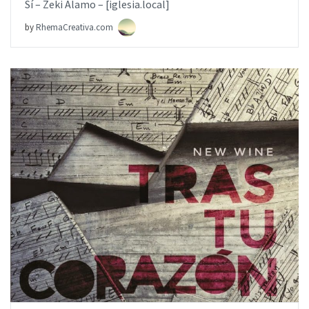
Sí – Zeki Alamo – [iglesia.local]
by
RhemaCreativa.com
AÑADIR AL PEDIDO
ITEM PRICE:
$9.99