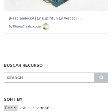
¡Resplandeció! | En Espíritu y En Verdad | iglesia.local
by
RhemaCreativa.com
BUSCAR RECURSO
S
S
E
U
A
B
R
M
C
SORT BY
I
H
T
ASC
DESC
F