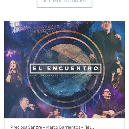
ALL MULTITRACKS
AÑADIR AL PEDIDO
ITEM PRICE:
$19.99
Victor’s Crown – Darlene Zschech – [iglesia.local]
AÑADIR AL PEDIDO
by
RhemaCreativa.com
ITEM PRICE:
$19.99
Preciosa Sangre – Marco Barrientos – [iglesia.local]