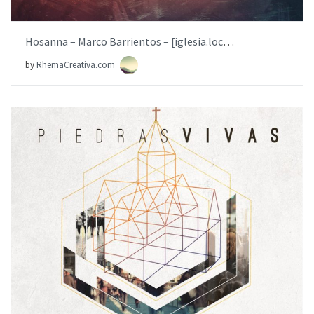
Hosanna – Marco Barrientos – [iglesia.local]
by
RhemaCreativa.com
BUY NOW
ITEM PRICE:
$19.99