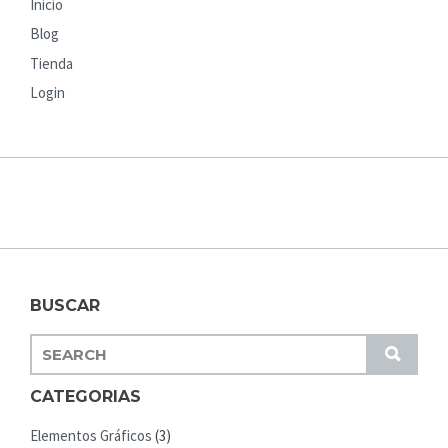
Inicio
Blog
Tienda
Login
BUSCAR
S
S
E
U
A
CATEGORIAS
B
R
M
Elementos Gráficos
(3)
C