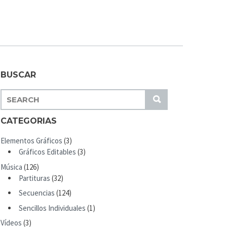
BUSCAR
S
S
E
U
A
CATEGORIAS
B
R
M
Elementos Gráficos
(3)
C
I
Gráficos Editables
(3)
H
T
Música
(126)
F
Partituras
(32)
O
R
Secuencias
(124)
:
Sencillos Individuales
(1)
Vídeos
(3)